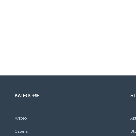
KATEGORIE
S
Wideo
Ak
Galeria
Bl