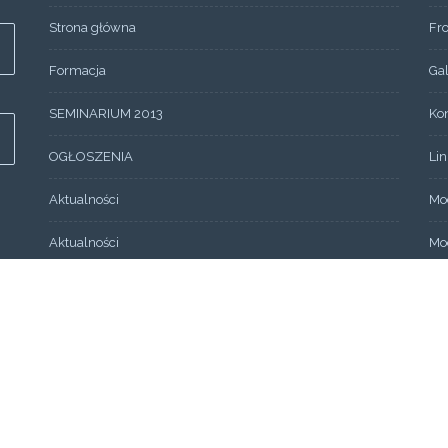
Strona główna
Fr
Formacja
Gal
SEMINARIUM 2013
Ko
OGŁOSZENIA
Lin
Aktualności
Mo
Aktualności
Mo
Wydarzenia
Mo
Bez kategorii
O 
Fo
ARCHIWUM
Se
Artykuły
Św