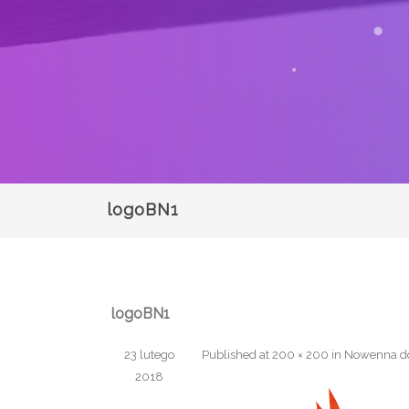
logoBN1
logoBN1
23 lutego
Published
at
200 × 200
in
Nowenna d
2018