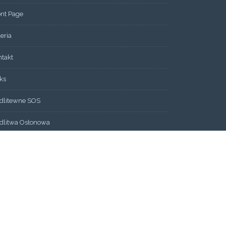
ont Page
eria
ntakt
ks
dlitewne SOS
dlitwa Osłonowa
dlitwa Wstawiennicza
nas
rmacja
minarium
iadectwa