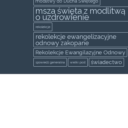
modlitwy do Ducha Świętego
msza święta z modlitwą
o uzdrowienie
rekolekcje
rekolekcje ewangelizacyjne
odnowy zakopane
Rekolekcje Ewangilazyjne Odnowy
świadectwo
spowiedż generalna
wielki post