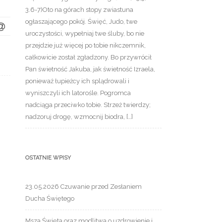
3.6-7)Oto na górach stopy zwiastuna
ogłaszającego pokój. Święć, Judo, twe
uroczystości, wypełniaj twe śluby, bo nie
przejdzie już więcej po tobie nikczemnik,
całkowicie został zgładzony. Bo przywrócił
Pan świetność Jakuba, jak świetność Izraela,
ponieważ łupieżcy ich splądrowali i
wyniszczyli ich latorośle. Pogromca
nadciąga przeciwko tobie. Strzeż twierdzy;
nadzoruj drogę, wzmocnij biodra, […]
OSTATNIE WPISY
23.05.2026 Czuwanie przed Zesłaniem
Ducha Świętego
Msza Święta oraz modlitwa o uzdrowienie i