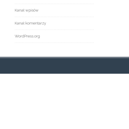
Kanał wpisów
Kanał komentarzy
WordPress.org
TRONY
tualności
og
ont Page