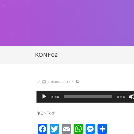
KONF02
/
31 marca, 2017
/
Odtwarzacz
00:00
00:00
plików
dźwiękowych
“KONF02”.
Facebook
Twitter
Email
WhatsApp
Messeng
Share