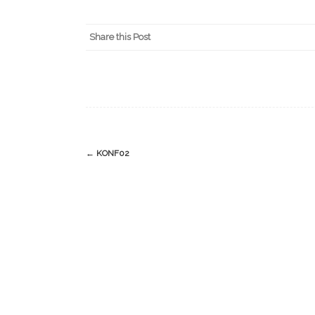
Share this Post
Post
←
KONF02
navigation