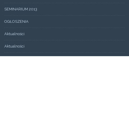
SEMINARIUM 2013
OGŁOSZENIA
Aktualności
Aktualności
Wydarzenia
Bez kategorii
ARCHIWUM
Artykuły
Świadectwa
STRONY