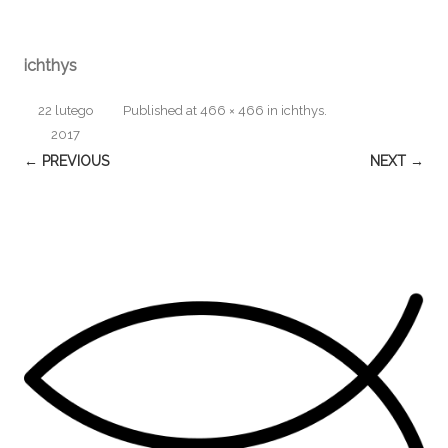
ichthys
22 lutego
Published
at
466 × 466
in
ichthys
.
2017
← PREVIOUS
NEXT →