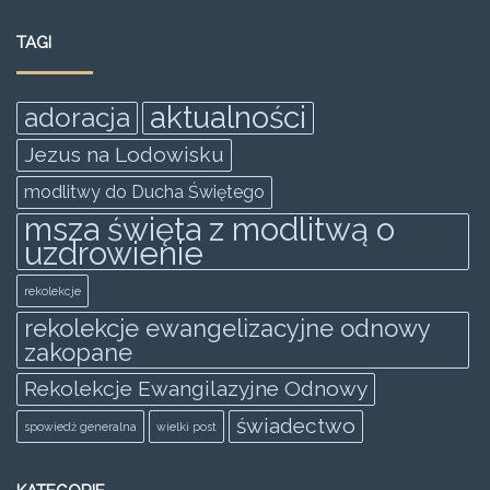
e
er
l
s
e
e
TAGI
b
A
n
o
p
g
aktualności
adoracja
o
p
er
Jezus na Lodowisku
k
modlitwy do Ducha Świętego
msza święta z modlitwą o
uzdrowienie
rekolekcje
rekolekcje ewangelizacyjne odnowy
zakopane
Rekolekcje Ewangilazyjne Odnowy
świadectwo
spowiedż generalna
wielki post