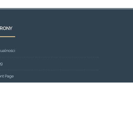
TRONY
tualności
og
ont Page
eria
ntakt
ks
dlitewne SOS