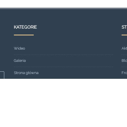
KATEGORIE
S
Wideo
Ak
Galeria
Bl
Strona główna
Fr
Formacja
Gal
SEMINARIUM 2013
Ko
OGŁOSZENIA
Lin
Aktualności
Mo