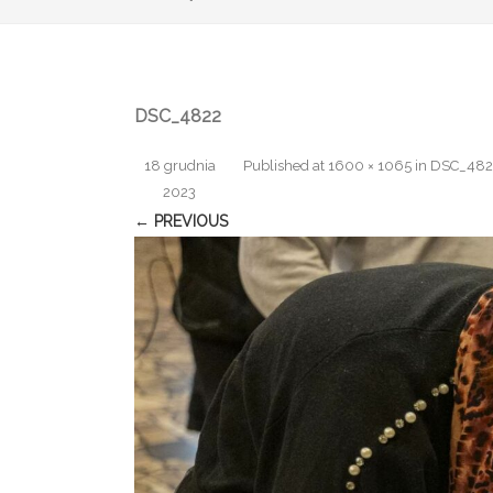
DSC_4822
18 grudnia
Published
at
1600 × 1065
in
DSC_482
2023
← PREVIOUS