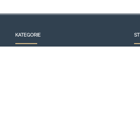
KATEGORIE
S
Wideo
Ak
Galeria
Bl
Strona główna
Fr
Formacja
Gal
SEMINARIUM 2013
Ko
OGŁOSZENIA
Lin
Aktualności
Mo