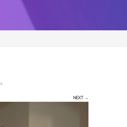
01
.
NEXT →