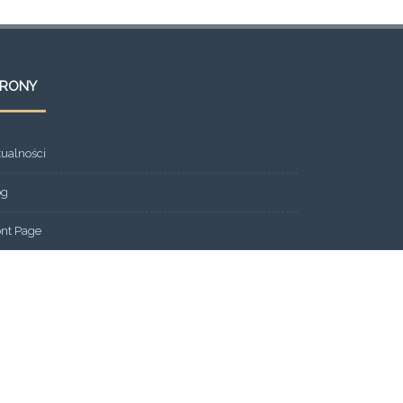
TRONY
tualności
og
ont Page
eria
ntakt
ks
dlitewne SOS