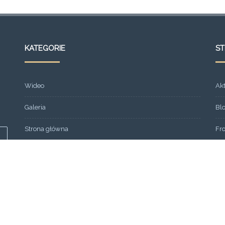
KATEGORIE
S
Wideo
Ak
Galeria
Bl
Strona główna
Fr
Formacja
Gal
SEMINARIUM 2013
Ko
OGŁOSZENIA
Lin
Aktualności
Mo