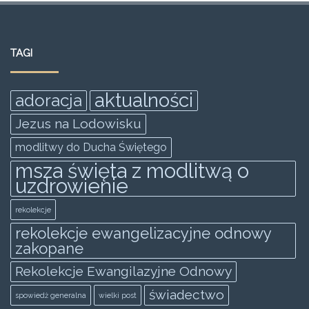
c
itt
ai
at
ss
ar
e
er
l
s
e
e
TAGI
b
A
n
o
p
g
aktualności
adoracja
o
p
er
Jezus na Lodowisku
k
modlitwy do Ducha Świętego
msza święta z modlitwą o
uzdrowienie
rekolekcje
rekolekcje ewangelizacyjne odnowy
zakopane
Rekolekcje Ewangilazyjne Odnowy
świadectwo
spowiedż generalna
wielki post