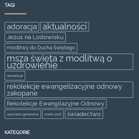
e
er
l
s
e
e
TAGI
b
A
n
o
p
g
aktualności
adoracja
o
p
er
Jezus na Lodowisku
k
modlitwy do Ducha Świętego
msza święta z modlitwą o
uzdrowienie
rekolekcje
rekolekcje ewangelizacyjne odnowy
zakopane
Rekolekcje Ewangilazyjne Odnowy
świadectwo
spowiedż generalna
wielki post
KATEGORIE