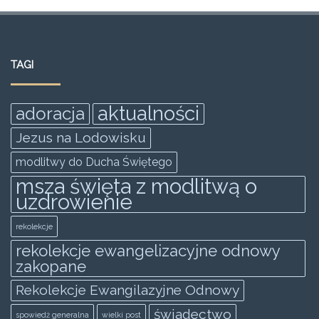
a
w
m
h
e
h
c
itt
ai
at
ss
ar
e
er
l
s
e
e
TAGI
b
A
n
o
p
g
aktualności
adoracja
o
p
er
Jezus na Lodowisku
k
modlitwy do Ducha Świętego
msza święta z modlitwą o
uzdrowienie
rekolekcje
rekolekcje ewangelizacyjne odnowy
zakopane
Rekolekcje Ewangilazyjne Odnowy
świadectwo
spowiedż generalna
wielki post