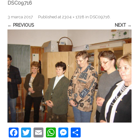
DSC09716
3 marca 2017
Published
at
2304 × 1728
in
DSC09716
.
← PREVIOUS
NEXT →
F
T
E
W
M
S