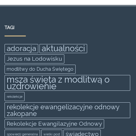
a
w
m
h
e
h
c
itt
ai
at
ss
ar
e
er
l
s
e
e
TAGI
b
A
n
o
p
g
aktualności
adoracja
o
p
er
Jezus na Lodowisku
k
modlitwy do Ducha Świętego
msza święta z modlitwą o
uzdrowienie
rekolekcje
rekolekcje ewangelizacyjne odnowy
zakopane
Rekolekcje Ewangilazyjne Odnowy
świadectwo
spowiedż generalna
wielki post