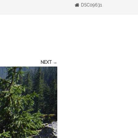
DSC09631
NEXT →