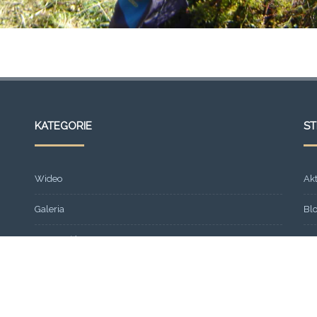
KATEGORIE
S
Wideo
Ak
Galeria
Bl
Strona główna
Fr
Formacja
Gal
SEMINARIUM 2013
Ko