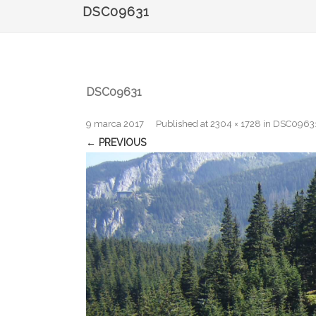
DSC09631
DSC09631
9 marca 2017
Published
at
2304 × 1728
in
DSC0963
← PREVIOUS