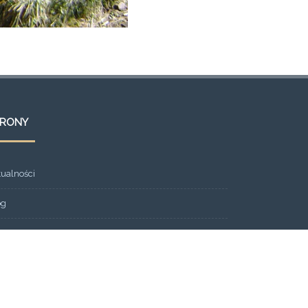
TRONY
tualności
og
ont Page
eria
ntakt