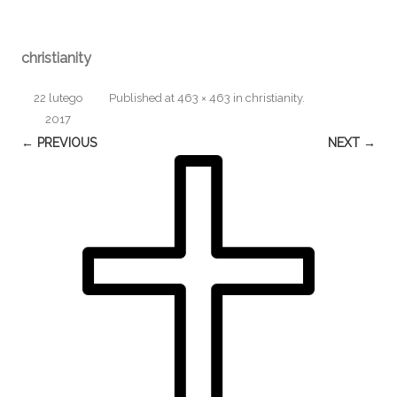
christianity
22 lutego
Published
at
463 × 463
in
christianity
.
2017
← PREVIOUS
NEXT →