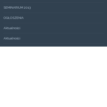
SEMINARIUM 2013
OGŁOSZENIA
Aktualności
Aktualności
Wydarzenia
Bez kategorii
ARCHIWUM
Artykuły
Świadectwa
STRONY