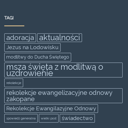
c
itt
ai
at
ss
ar
e
er
l
s
e
e
TAGI
b
A
n
o
p
g
aktualności
adoracja
o
p
er
Jezus na Lodowisku
k
modlitwy do Ducha Świętego
msza święta z modlitwą o
uzdrowienie
rekolekcje
rekolekcje ewangelizacyjne odnowy
zakopane
Rekolekcje Ewangilazyjne Odnowy
świadectwo
spowiedż generalna
wielki post