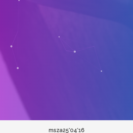
msza25'04'16