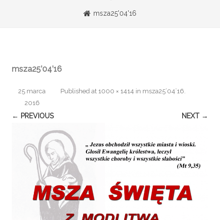
msza25'04'16
msza25’04’16
25 marca
Published
at
1000 × 1414
in
msza25’04’16
.
2016
← PREVIOUS
NEXT →