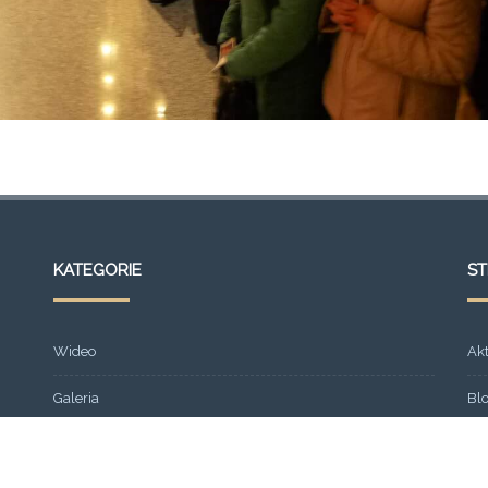
KATEGORIE
S
Wideo
Ak
Galeria
Bl
Strona główna
Fr