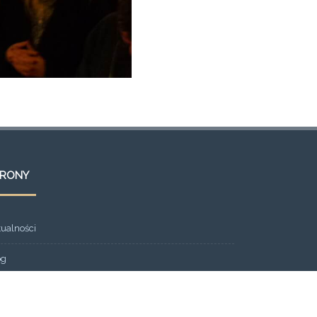
TRONY
tualności
og
ont Page