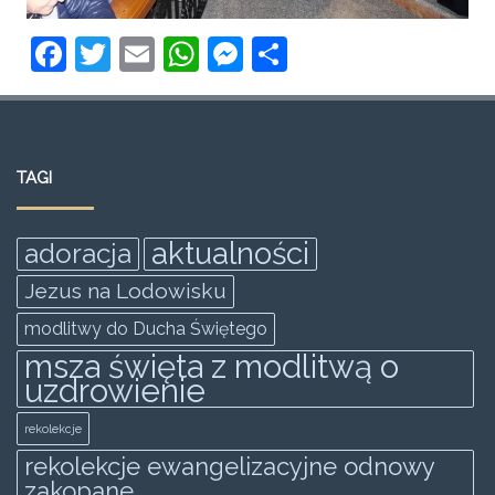
F
T
E
W
M
S
a
w
m
h
e
h
c
itt
ai
at
ss
ar
e
er
l
s
e
e
TAGI
b
A
n
o
p
g
aktualności
adoracja
o
p
er
Jezus na Lodowisku
k
modlitwy do Ducha Świętego
msza święta z modlitwą o
uzdrowienie
rekolekcje
rekolekcje ewangelizacyjne odnowy
zakopane