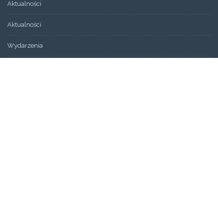
Aktualności
Aktualności
Wydarzenia
Bez kategorii
ARCHIWUM
Artykuły
Świadectwa
STRONY
Aktualności
Blog