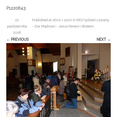
P1220643
22
Published
at
1600 × 1200
in
REO tydzień czwarty
października
– Dar Mądrości – Jezus Panem i Bratem
.
2018
← PREVIOUS
NEXT →