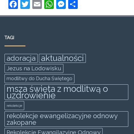
F
T
E
W
M
S
a
w
m
h
e
h
c
itt
ai
at
ss
ar
e
er
l
s
e
e
TAGI
b
A
n
o
p
g
aktualności
adoracja
o
p
er
Jezus na Lodowisku
k
modlitwy do Ducha Świętego
msza święta z modlitwą o
uzdrowienie
rekolekcje
rekolekcje ewangelizacyjne odnowy
zakopane
Rekolekcje Ewangilazyjne Odnowy