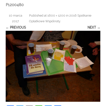
P1200480
10 marca
Published
at
1600 × 1200
in
2016 Spotkanie
2017
Opłatkowe Wspólnoty
.
← PREVIOUS
NEXT →