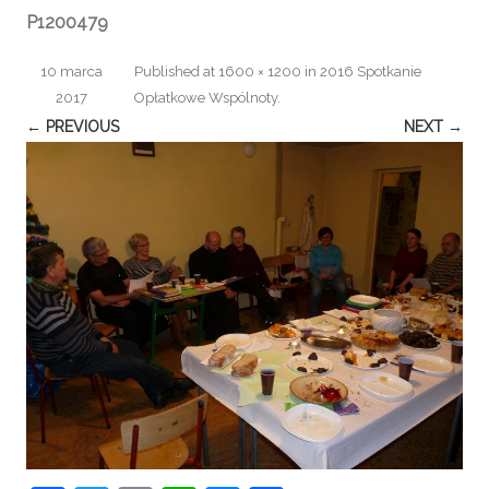
P1200479
10 marca
Published
at
1600 × 1200
in
2016 Spotkanie
2017
Opłatkowe Wspólnoty
.
← PREVIOUS
NEXT →