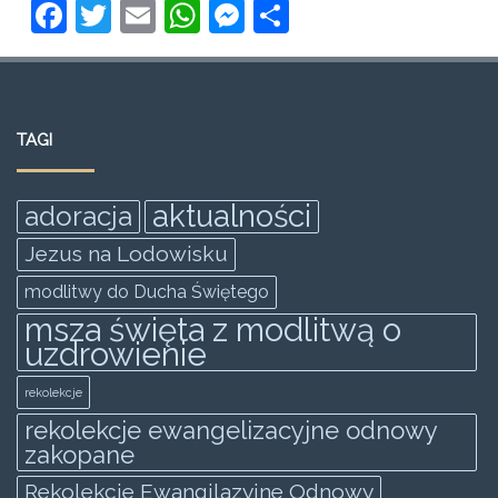
F
T
E
W
M
S
a
w
m
h
e
h
c
itt
ai
at
ss
ar
e
er
l
s
e
e
TAGI
b
A
n
o
p
g
aktualności
adoracja
o
p
er
Jezus na Lodowisku
k
modlitwy do Ducha Świętego
msza święta z modlitwą o
uzdrowienie
rekolekcje
rekolekcje ewangelizacyjne odnowy
zakopane
Rekolekcje Ewangilazyjne Odnowy