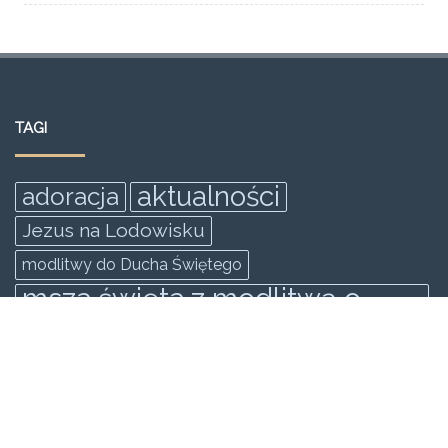
TAGI
aktualności
adoracja
Jezus na Lodowisku
modlitwy do Ducha Świętego
msza święta z modlitwą o
uzdrowienie
rekolekcje
rekolekcje ewangelizacyjne odnowy
zakopane
Rekolekcje Ewangilazyjne Odnowy