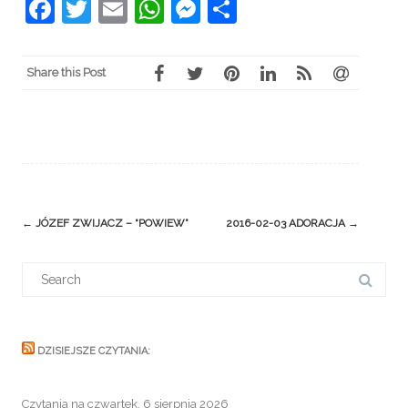
Facebook
Twitter
Email
WhatsApp
Messenger
Share
Share this Post
Post
←
JÓZEF ZWIJACZ – “POWIEW”
2016-02-03 ADORACJA
→
navigation
Search
for:
DZISIEJSZE CZYTANIA:
Czytania na czwartek, 6 sierpnia 2026