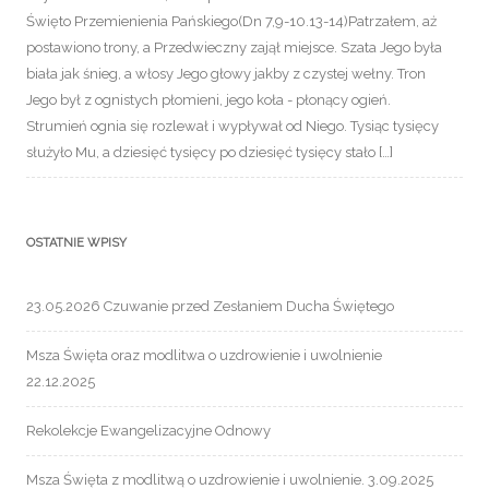
Święto Przemienienia Pańskiego(Dn 7,9-10.13-14)Patrzałem, aż
postawiono trony, a Przedwieczny zajął miejsce. Szata Jego była
biała jak śnieg, a włosy Jego głowy jakby z czystej wełny. Tron
Jego był z ognistych płomieni, jego koła - płonący ogień.
Strumień ognia się rozlewał i wypływał od Niego. Tysiąc tysięcy
służyło Mu, a dziesięć tysięcy po dziesięć tysięcy stało […]
OSTATNIE WPISY
23.05.2026 Czuwanie przed Zesłaniem Ducha Świętego
Msza Święta oraz modlitwa o uzdrowienie i uwolnienie
22.12.2025
Rekolekcje Ewangelizacyjne Odnowy
Msza Święta z modlitwą o uzdrowienie i uwolnienie. 3.09.2025