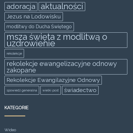
o
p
g
aktualności
adoracja
o
p
er
Jezus na Lodowisku
k
modlitwy do Ducha Świętego
msza święta z modlitwą o
uzdrowienie
rekolekcje
rekolekcje ewangelizacyjne odnowy
zakopane
Rekolekcje Ewangilazyjne Odnowy
świadectwo
spowiedż generalna
wielki post
KATEGORIE
Wideo