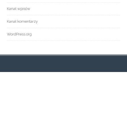
Kanał wpisów
Kanał komentarzy
WordPress.org
TAGI
aktualności
adoracja
Jezus na Lodowisku
modlitwy do Ducha Świętego
msza święta z modlitwą o