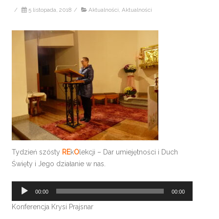
/
5 listopada, 2018
/
Aktualności
,
Aktualności
Tydzień szósty
RE
k
O
lekcji – Dar umiejętności i Duch
Święty i Jego działanie w nas.
Odtwarzacz
00:00
00:00
plików
Konferencja Krysi Prajsnar
dźwiękowych