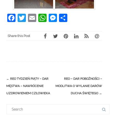
Facebook
Twitter
Email
WhatsApp
Messenger
Share
Share this Post
Post
←
REO TYDZIEŃ PIĄTY – DAR
REO – DAR POBOŻNOŚCI –
navigation
MĘSTWA – NAWRÓCENIE
MODLITWA O WYLANIE DARÓW
UZDROWIENIEM CZŁOWIEKA
DUCHA ŚWIĘTEGO
→
Search
for: