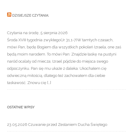
DZISIEJSZE CZYTANIA:
Czytania na środę, 5 sierpnia 2026
Środa XVIII tygodnia zwykłego(Jr 31,1-7)W tamtych czasach,
mówi Pan, będę Bogiem dla wszystkich pokoleń Izraela, one zaś
będą moim narodem. To mówi Pan: Znajdzie łaskę na pustyni
naród ocalały od miecza; Izrael pójdzie do miejsca swego
odpoczynku. Pan się mu ukaże z daleka: Ukochałem cię
odwieczną miłością, dlatego też zachowałem dla ciebie
łaskawość. Znowu cię […]
OSTATNIE WPISY
23.05.2026 Czuwanie przed Zesłaniem Ducha Świętego