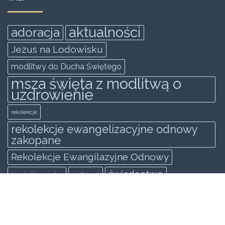
aktualności
adoracja
Jezus na Lodowisku
modlitwy do Ducha Świętego
msza święta z modlitwą o
uzdrowienie
rekolekcje
rekolekcje ewangelizacyjne odnowy
zakopane
Rekolekcje Ewangilazyjne Odnowy
świadectwo
spowiedż generalna
wielki post
KATEGORIE