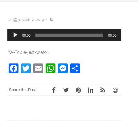
/
3 kwietnia, 2019
/
Odtwarzacz
00:00
00:00
plików
dźwiękowych
“W-Tobie-jest-wiato”.
Facebook
Twitter
Email
WhatsApp
Messenger
Share
Share this Post