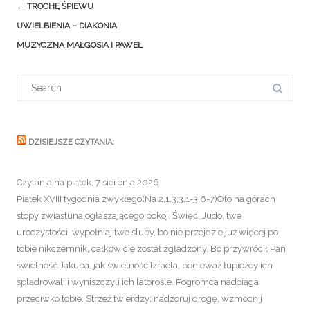
Post
←
TROCHĘ ŚPIEWU
navigation
UWIELBIENIA – DIAKONIA
MUZYCZNA MAŁGOSIA I PAWEŁ
Search
for:
DZISIEJSZE CZYTANIA:
Czytania na piątek, 7 sierpnia 2026
Piątek XVIII tygodnia zwykłego(Na 2,1.3;3,1-3.6-7)Oto na górach
stopy zwiastuna ogłaszającego pokój. Święć, Judo, twe
uroczystości, wypełniaj twe śluby, bo nie przejdzie już więcej po
tobie nikczemnik, całkowicie został zgładzony. Bo przywrócił Pan
świetność Jakuba, jak świetność Izraela, ponieważ łupieżcy ich
splądrowali i wyniszczyli ich latorośle. Pogromca nadciąga
przeciwko tobie. Strzeż twierdzy; nadzoruj drogę, wzmocnij