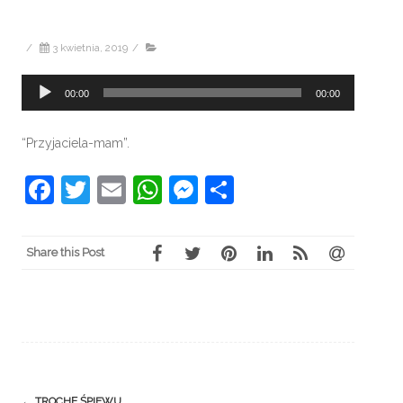
/
3 kwietnia, 2019
/
Odtwarzacz
00:00
00:00
plików
dźwiękowych
“Przyjaciela-mam”.
Facebook
Twitter
Email
WhatsApp
Messenger
Share
Share this Post
Post
←
TROCHĘ ŚPIEWU