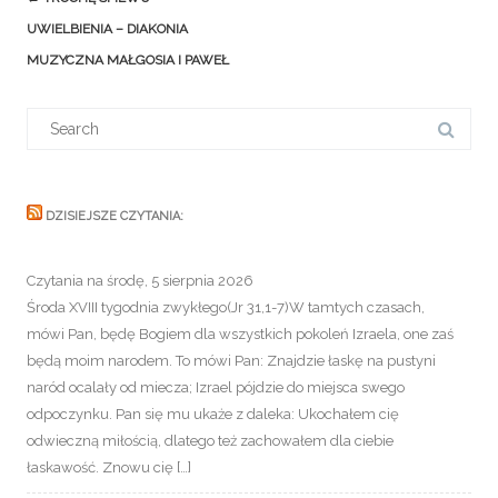
navigation
UWIELBIENIA – DIAKONIA
MUZYCZNA MAŁGOSIA I PAWEŁ
Search
for:
DZISIEJSZE CZYTANIA:
Czytania na środę, 5 sierpnia 2026
Środa XVIII tygodnia zwykłego(Jr 31,1-7)W tamtych czasach,
mówi Pan, będę Bogiem dla wszystkich pokoleń Izraela, one zaś
będą moim narodem. To mówi Pan: Znajdzie łaskę na pustyni
naród ocalały od miecza; Izrael pójdzie do miejsca swego
odpoczynku. Pan się mu ukaże z daleka: Ukochałem cię
odwieczną miłością, dlatego też zachowałem dla ciebie
łaskawość. Znowu cię […]