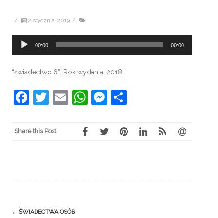
/
2 stycznia, 2019
/
Odtwarzacz
00:00
00:00
plików
dźwiękowych
“świadectwo 6”. Rok wydania: 2018.
Facebook
Twitter
Email
WhatsApp
Messenger
Share
Share this Post
Post
←
ŚWIADECTWA OSÓB