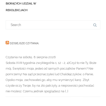
navigation
BIORĄCYCH UDZIAŁ W
REKOLEKCJACH
Search
for:
DZISIEJSZE CZYTANIA:
Czytania na sobotę, 8 sierpnia 2026
Sobota XVIII tygodnia zwykłego(Ha 1, 12 - 2, 4)Czyż to nie Ty, Boże
mój, Świętości moja, jesteś od samych początków Panem? Nie
pomrzemy! Na sąd przeznaczyłeś lud Chaldejczyków, o Panie,
Opoko moja, zachowałeś go, aby mu wymierzyć karę. Zbyt
czyste oczy Twoje, by na zło patrzyły, a nieprawości pochwalać
nie możesz. Czemu jednak spoglądasz na […]