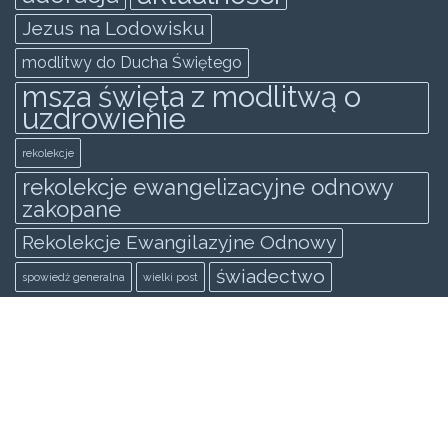
Jezus na Lodowisku
modlitwy do Ducha Świętego
msza święta z modlitwą o
uzdrowienie
rekolekcje
rekolekcje ewangelizacyjne odnowy
zakopane
Rekolekcje Ewangilazyjne Odnowy
świadectwo
spowiedż generalna
wielki post
KATEGORIE
Wideo