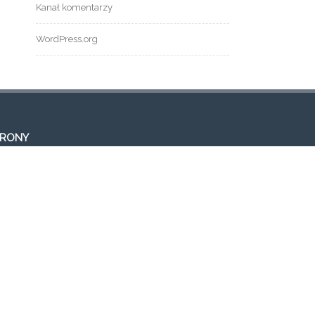
Kanał komentarzy
WordPress.org
TRONY
tualności
og
ont Page
eria
ntakt