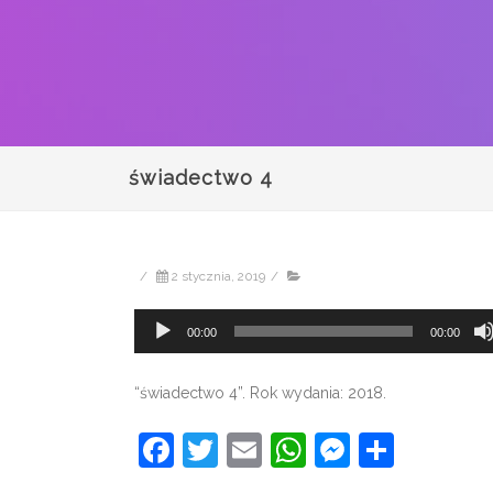
świadectwo 4
/
2 stycznia, 2019
/
Odtwarzacz
00:00
00:00
plików
dźwiękowych
“świadectwo 4”. Rok wydania: 2018.
Facebook
Twitter
Email
WhatsApp
Messeng
Share