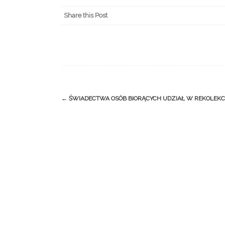
Share this Post
Post
←
ŚWIADECTWA OSÓB BIORĄCYCH UDZIAŁ W REKOLEK
navigation