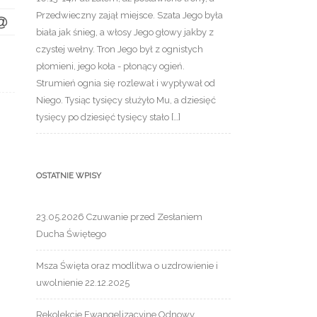
Przedwieczny zajął miejsce. Szata Jego była
biała jak śnieg, a włosy Jego głowy jakby z
czystej wełny. Tron Jego był z ognistych
płomieni, jego koła - płonący ogień.
Strumień ognia się rozlewał i wypływał od
Niego. Tysiąc tysięcy służyło Mu, a dziesięć
tysięcy po dziesięć tysięcy stało […]
OSTATNIE WPISY
23.05.2026 Czuwanie przed Zesłaniem
Ducha Świętego
Msza Święta oraz modlitwa o uzdrowienie i
uwolnienie 22.12.2025
Rekolekcje Ewangelizacyjne Odnowy