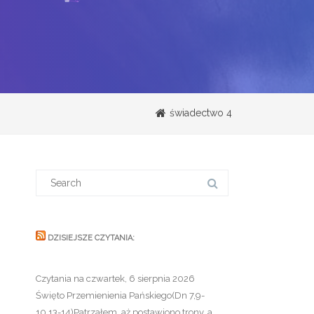
świadectwo 4
Search
for:
DZISIEJSZE CZYTANIA:
Czytania na czwartek, 6 sierpnia 2026
Święto Przemienienia Pańskiego(Dn 7,9-
10.13-14)Patrzałem, aż postawiono trony, a