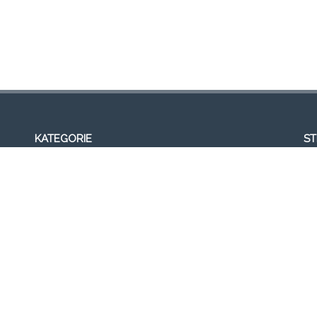
KATEGORIE
S
Wideo
Ak
Galeria
Bl
Strona główna
Fr
Formacja
Gal
SEMINARIUM 2013
Ko