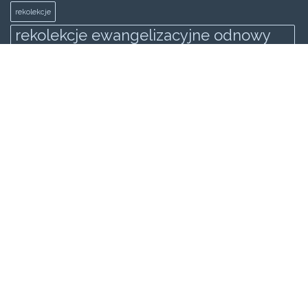
rekolekcje
rekolekcje ewangelizacyjne odnowy
zakopane
Rekolekcje Ewangilazyjne Odnowy
świadectwo
spowiedż generalna
wielki post
KATEGORIE
Wideo
Galeria
Strona główna
Formacja
SEMINARIUM 2013