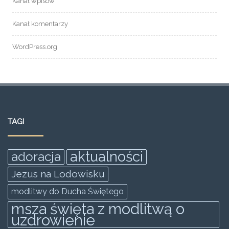
Kanał wpisów
Kanał komentarzy
WordPress.org
TAGI
aktualności
adoracja
Jezus na Lodowisku
modlitwy do Ducha Świętego
msza święta z modlitwą o
uzdrowienie