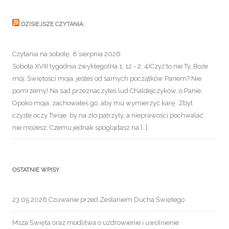
DZISIEJSZE CZYTANIA:
Czytania na sobotę, 8 sierpnia 2026
Sobota XVIII tygodnia zwykłego(Ha 1, 12 - 2, 4)Czyż to nie Ty, Boże
mój, Świętości moja, jesteś od samych początków Panem? Nie
pomrzemy! Na sąd przeznaczyłeś lud Chaldejczyków, o Panie,
Opoko moja, zachowałeś go, aby mu wymierzyć karę. Zbyt
czyste oczy Twoje, by na zło patrzyły, a nieprawości pochwalać
nie możesz. Czemu jednak spoglądasz na […]
OSTATNIE WPISY
23.05.2026 Czuwanie przed Zesłaniem Ducha Świętego
Msza Święta oraz modlitwa o uzdrowienie i uwolnienie