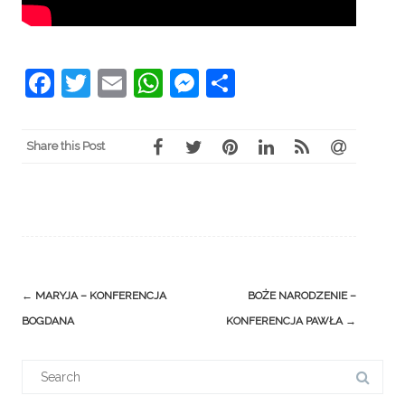
Facebook
Twitter
Email
WhatsApp
Messenger
Share
Share this Post
Post
←
MARYJA – KONFERENCJA
BOŻE NARODZENIE –
navigation
BOGDANA
KONFERENCJA PAWŁA
→
Search
for: