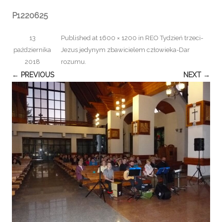
P1220625
13
Published
at
1600 × 1200
in
REO Tydzień trzeci-
października
Jezus jedynym zbawicielem człowieka-Dar
2018
rozumu
.
← PREVIOUS
NEXT →