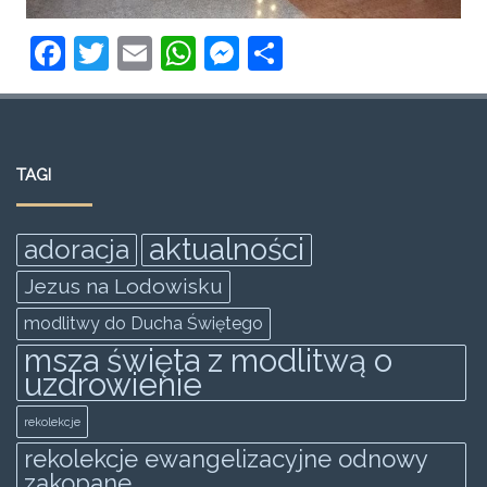
F
T
E
W
M
S
a
w
m
h
e
h
c
itt
ai
at
ss
ar
e
er
l
s
e
e
TAGI
b
A
n
o
p
g
aktualności
adoracja
o
p
er
Jezus na Lodowisku
k
modlitwy do Ducha Świętego
msza święta z modlitwą o
uzdrowienie
rekolekcje
rekolekcje ewangelizacyjne odnowy
zakopane