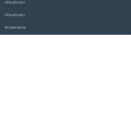
Aktualności
Aktualności
Wydarzenia
Bez kategorii
ARCHIWUM
Artykuły
Świadectwa
STRONY
Aktualności
Blog