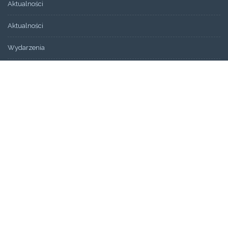
Aktualności
Aktualności
Wydarzenia
Bez kategorii
ARCHIWUM
Artykuły
Świadectwa
STRONY
Aktualności
Blog