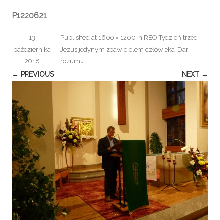
P1220621
13
Published
at
1600 × 1200
in
REO Tydzień trzeci-
października
Jezus jedynym zbawicielem człowieka-Dar
2018
rozumu
.
← PREVIOUS
NEXT →