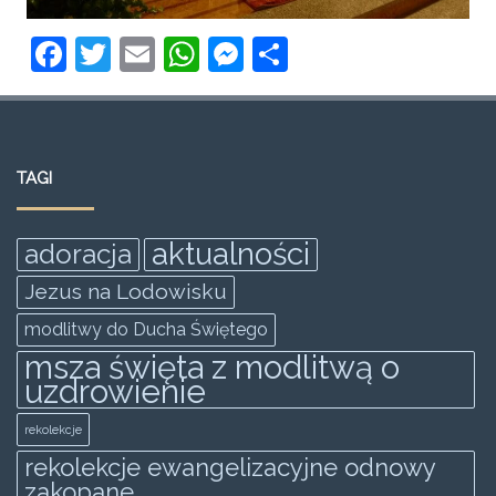
F
T
E
W
M
S
a
w
m
h
e
h
c
itt
ai
at
ss
ar
e
er
l
s
e
e
TAGI
b
A
n
o
p
g
aktualności
adoracja
o
p
er
Jezus na Lodowisku
k
modlitwy do Ducha Świętego
msza święta z modlitwą o
uzdrowienie
rekolekcje
rekolekcje ewangelizacyjne odnowy
zakopane