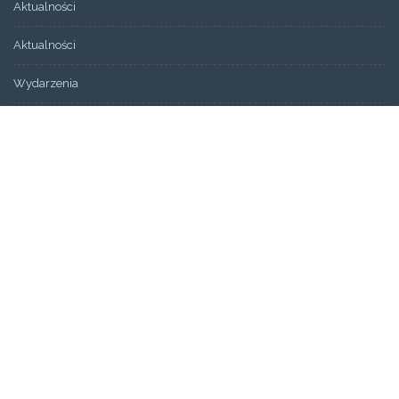
Aktualności
Aktualności
Wydarzenia
Bez kategorii
ARCHIWUM
Artykuły
Świadectwa
STRONY
Aktualności
Blog