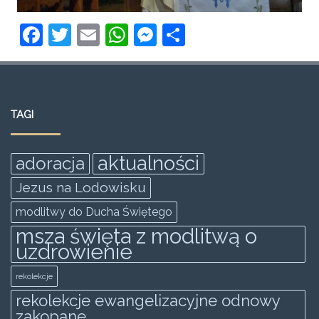
F
T
E
W
M
S
a
w
m
h
e
h
c
itt
ai
at
ss
ar
e
er
l
s
e
e
TAGI
b
A
n
o
p
g
aktualności
adoracja
o
p
er
Jezus na Lodowisku
k
modlitwy do Ducha Świętego
msza święta z modlitwą o
uzdrowienie
rekolekcje
rekolekcje ewangelizacyjne odnowy
zakopane