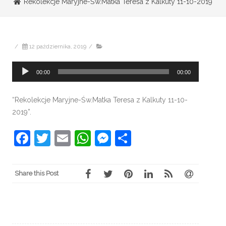
Rekolekcje Maryjne-Św.Matka Teresa z Kalkuty 11-10-2019
/
12 października, 2019
/
Odtwarzacz
00:00
00:00
plików
dźwiękowych
“Rekolekcje Maryjne-Św.Matka Teresa z Kalkuty 11-10-
2019”.
Facebook
Twitter
Email
WhatsApp
Messenger
Share
Share this Post