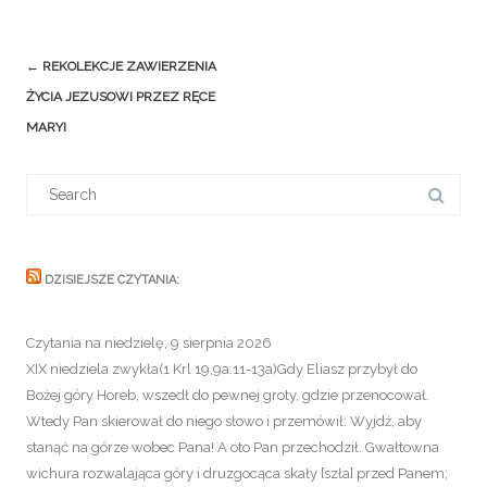
Post
←
REKOLEKCJE ZAWIERZENIA
navigation
ŻYCIA JEZUSOWI PRZEZ RĘCE
MARYI
Search
for:
DZISIEJSZE CZYTANIA:
Czytania na niedzielę, 9 sierpnia 2026
XIX niedziela zwykła(1 Krl 19,9a.11-13a)Gdy Eliasz przybył do
Bożej góry Horeb, wszedł do pewnej groty, gdzie przenocował.
Wtedy Pan skierował do niego słowo i przemówił: Wyjdź, aby
stanąć na górze wobec Pana! A oto Pan przechodził. Gwałtowna
wichura rozwalająca góry i druzgocąca skały [szła] przed Panem;