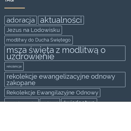
TAGI
aktualności
adoracja
Jezus na Lodowisku
modlitwy do Ducha Świętego
msza święta z modlitwą o
uzdrowienie
rekolekcje
rekolekcje ewangelizacyjne odnowy
zakopane
Rekolekcje Ewangilazyjne Odnowy
świadectwo
spowiedż generalna
wielki post
KATEGORIE