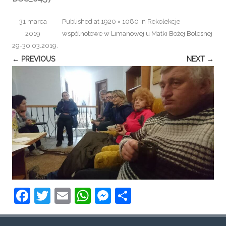
31 marca
Published
at
1920 × 1080
in
Rekolekcje
2019
wspólnotowe w Limanowej u Matki Bożej Bolesnej
29-30.03.2019
.
← PREVIOUS
NEXT →
F
T
E
W
M
S
a
w
m
h
e
h