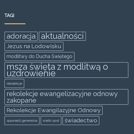
c
itt
ai
at
ss
ar
e
er
l
s
e
e
TAGI
b
A
n
o
p
g
aktualności
adoracja
o
p
er
Jezus na Lodowisku
k
modlitwy do Ducha Świętego
msza święta z modlitwą o
uzdrowienie
rekolekcje
rekolekcje ewangelizacyjne odnowy
zakopane
Rekolekcje Ewangilazyjne Odnowy
świadectwo
spowiedż generalna
wielki post