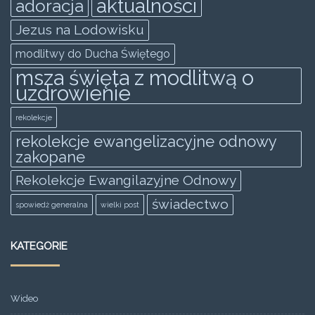
aktualności
adoracja
o
p
er
Jezus na Lodowisku
k
modlitwy do Ducha Świętego
msza święta z modlitwą o
uzdrowienie
rekolekcje
rekolekcje ewangelizacyjne odnowy
zakopane
Rekolekcje Ewangilazyjne Odnowy
świadectwo
spowiedż generalna
wielki post
KATEGORIE
Wideo