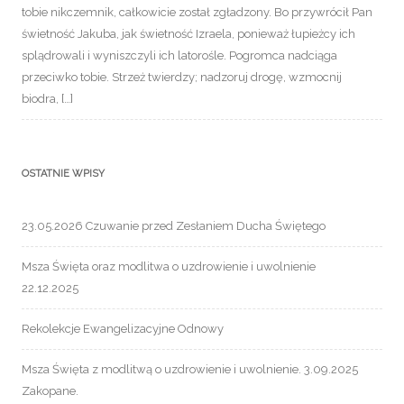
tobie nikczemnik, całkowicie został zgładzony. Bo przywrócił Pan
świetność Jakuba, jak świetność Izraela, ponieważ łupieżcy ich
splądrowali i wyniszczyli ich latorośle. Pogromca nadciąga
przeciwko tobie. Strzeż twierdzy; nadzoruj drogę, wzmocnij
biodra, […]
OSTATNIE WPISY
23.05.2026 Czuwanie przed Zesłaniem Ducha Świętego
Msza Święta oraz modlitwa o uzdrowienie i uwolnienie
22.12.2025
Rekolekcje Ewangelizacyjne Odnowy
Msza Święta z modlitwą o uzdrowienie i uwolnienie. 3.09.2025
Zakopane.