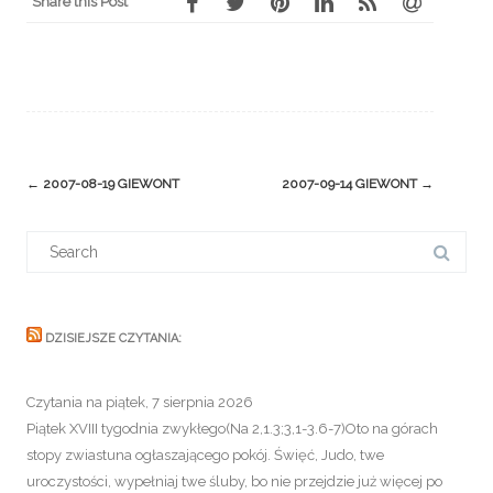
Share this Post
Post
←
2007-08-19 GIEWONT
2007-09-14 GIEWONT
→
navigation
Search
for:
DZISIEJSZE CZYTANIA:
Czytania na piątek, 7 sierpnia 2026
Piątek XVIII tygodnia zwykłego(Na 2,1.3;3,1-3.6-7)Oto na górach
stopy zwiastuna ogłaszającego pokój. Święć, Judo, twe
uroczystości, wypełniaj twe śluby, bo nie przejdzie już więcej po