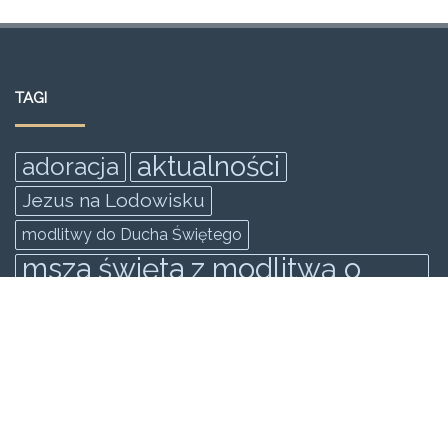
TAGI
aktualności
adoracja
Jezus na Lodowisku
modlitwy do Ducha Świętego
msza święta z modlitwą o
uzdrowienie
rekolekcje
rekolekcje ewangelizacyjne odnowy
zakopane
Rekolekcje Ewangilazyjne Odnowy