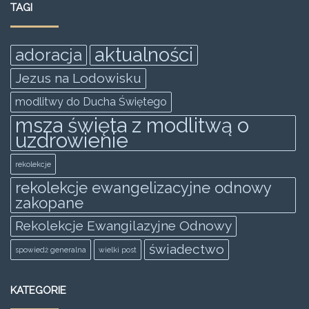
TAGI
b
A
n
o
p
g
aktualności
adoracja
o
p
er
Jezus na Lodowisku
k
modlitwy do Ducha Świętego
msza święta z modlitwą o
uzdrowienie
rekolekcje
rekolekcje ewangelizacyjne odnowy
zakopane
Rekolekcje Ewangilazyjne Odnowy
świadectwo
spowiedż generalna
wielki post
KATEGORIE