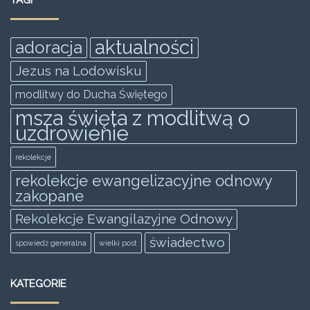
b
A
n
o
p
g
aktualności
adoracja
o
p
er
Jezus na Lodowisku
k
modlitwy do Ducha Świętego
msza święta z modlitwą o
uzdrowienie
rekolekcje
rekolekcje ewangelizacyjne odnowy
zakopane
Rekolekcje Ewangilazyjne Odnowy
świadectwo
spowiedż generalna
wielki post
KATEGORIE