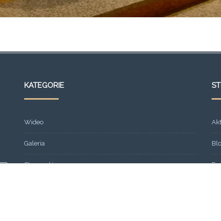
KATEGORIE
S
Wideo
Ak
Galeria
Bl
Strona główna
Fr
Formacja
Gal
SEMINARIUM 2013
Ko