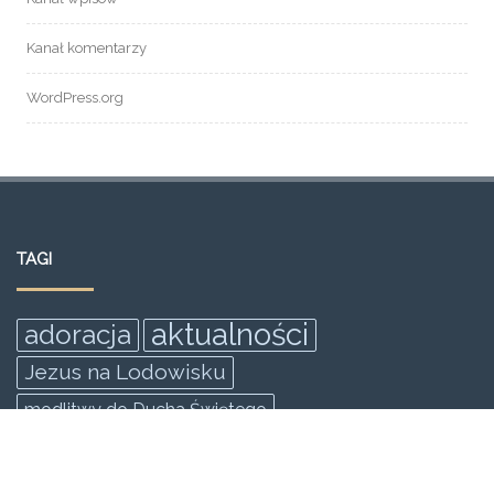
Kanał komentarzy
WordPress.org
TAGI
aktualności
adoracja
Jezus na Lodowisku
modlitwy do Ducha Świętego
msza święta z modlitwą o
uzdrowienie