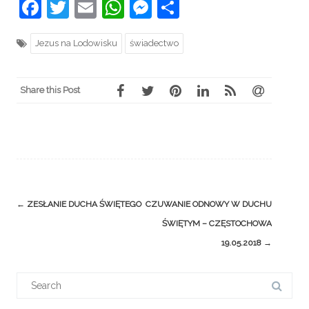
Facebook
Twitter
Email
WhatsApp
Messenger
Share
Jezus na Lodowisku
świadectwo
Share this Post
Post
←
ZESŁANIE DUCHA ŚWIĘTEGO
CZUWANIE ODNOWY W DUCHU
navigation
ŚWIĘTYM – CZĘSTOCHOWA
19.05.2018
→
Search
for: