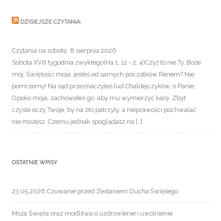
DZISIEJSZE CZYTANIA:
Czytania na sobotę, 8 sierpnia 2026
Sobota XVIII tygodnia zwykłego(Ha 1, 12 - 2, 4)Czyż to nie Ty, Boże
mój, Świętości moja, jesteś od samych początków Panem? Nie
pomrzemy! Na sąd przeznaczyłeś lud Chaldejczyków, o Panie,
Opoko moja, zachowałeś go, aby mu wymierzyć karę. Zbyt
czyste oczy Twoje, by na zło patrzyły, a nieprawości pochwalać
nie możesz. Czemu jednak spoglądasz na […]
OSTATNIE WPISY
23.05.2026 Czuwanie przed Zesłaniem Ducha Świętego
Msza Święta oraz modlitwa o uzdrowienie i uwolnienie