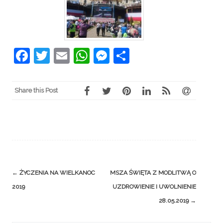
Facebook
Twitter
Email
WhatsApp
Messenger
Share
Share this Post
Post
←
ŻYCZENIA NA WIELKANOC
MSZA ŚWIĘTA Z MODLITWĄ O
navigation
2019
UZDROWIENIE I UWOLNIENIE
28.05.2019
→