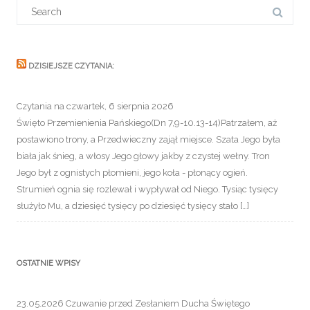
Search
for:
DZISIEJSZE CZYTANIA:
Czytania na czwartek, 6 sierpnia 2026
Święto Przemienienia Pańskiego(Dn 7,9-10.13-14)Patrzałem, aż
postawiono trony, a Przedwieczny zajął miejsce. Szata Jego była
biała jak śnieg, a włosy Jego głowy jakby z czystej wełny. Tron
Jego był z ognistych płomieni, jego koła - płonący ogień.
Strumień ognia się rozlewał i wypływał od Niego. Tysiąc tysięcy
służyło Mu, a dziesięć tysięcy po dziesięć tysięcy stało […]
OSTATNIE WPISY
23.05.2026 Czuwanie przed Zesłaniem Ducha Świętego