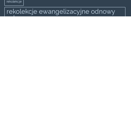
rekolekcje
rekolekcje ewangelizacyjne odnowy
zakopane
Rekolekcje Ewangilazyjne Odnowy
świadectwo
spowiedż generalna
wielki post
KATEGORIE
Wideo
Galeria
Strona główna
Formacja
SEMINARIUM 2013