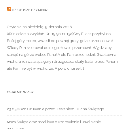
DZISIEJSZE CZYTANIA:
Czytania na niedzielę, 9 sierpnia 2026
XIX niedziela zwykła(1 Krl 19,9a.11-13a)Gdy Eliasz przybył do
Bożej góry Horeb, wszedł do pewnej groty, gdzie przenocował.
Wtedy Pan skierował do niego słowo i przemówił: Wyjdź, aby
stanąć na górze wobec Pana! A oto Pan przechodził. Gwałtowna
wichura rozwalająca góry i druzgocąca skały [szła] przed Panem;
ale Pan nie był w wichurze. A po wichurze […]
OSTATNIE WPISY
23.05.2026 Czuwanie przed Zesłaniem Ducha Świętego
Msza Święta oraz modlitwa o uzdrowienie i uwolnienie
22.12.2025