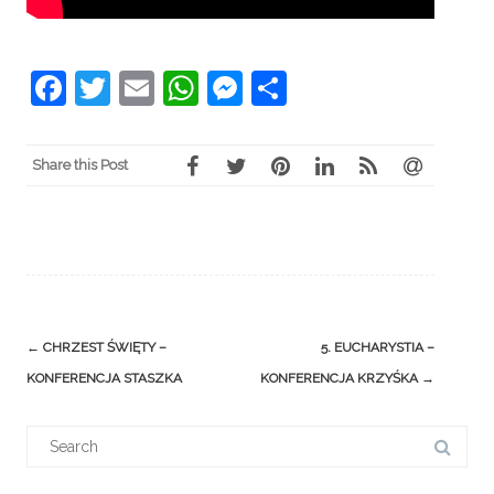
Facebook
Twitter
Email
WhatsApp
Messenger
Share
Share this Post
Post
←
CHRZEST ŚWIĘTY –
5. EUCHARYSTIA –
navigation
KONFERENCJA STASZKA
KONFERENCJA KRZYŚKA
→
Search
for: