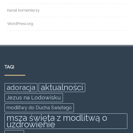
Kanał komentarzy
WordPress.org
TAGI
aktualności
adoracja
Jezus na Lodowisku
modlitwy do Ducha Świętego
msza święta z modlitwą o
uzdrowienie