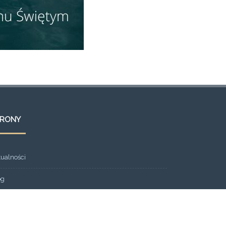
TRONY
tualności
og
ont Page
eria