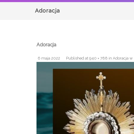
Adoracja
Adoracja
6 maja 2022
Published
at
940 × 788
in
Adoracja w 