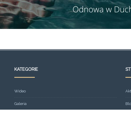
KATEGORIE
S
Wideo
Ak
Galeria
Bl
Strona główna
Fr
Formacja
Gal