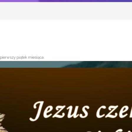
pierwszy piątek miesiąca
.