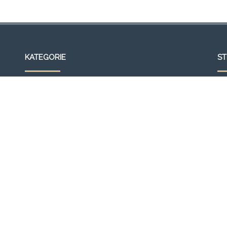
KATEGORIE
S
Wideo
Ak
Galeria
Bl
Strona główna
Fr
Formacja
Gal
SEMINARIUM 2013
Ko
OGŁOSZENIA
Lin
Aktualności
Mo