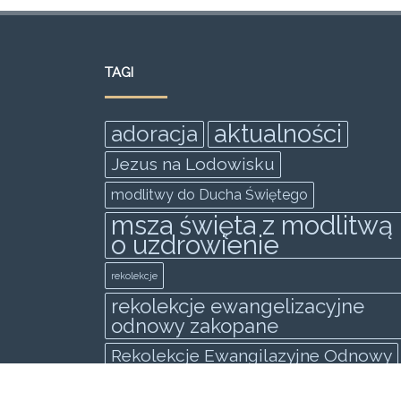
a
w
m
h
e
h
c
itt
ai
at
ss
ar
e
er
l
s
e
e
TAGI
b
A
n
o
p
g
aktualności
adoracja
o
p
er
Jezus na Lodowisku
k
modlitwy do Ducha Świętego
msza święta z modlitwą
o uzdrowienie
rekolekcje
rekolekcje ewangelizacyjne
odnowy zakopane
Rekolekcje Ewangilazyjne Odnowy
świadectwo
spowiedż generalna
wielki post