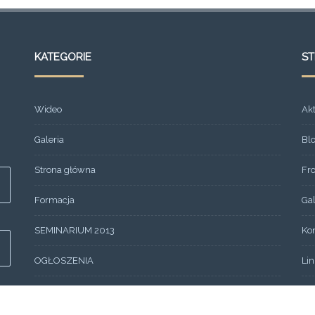
KATEGORIE
S
Wideo
Ak
Galeria
Bl
Strona główna
Fr
Formacja
Gal
SEMINARIUM 2013
Ko
OGŁOSZENIA
Lin
Aktualności
Mo