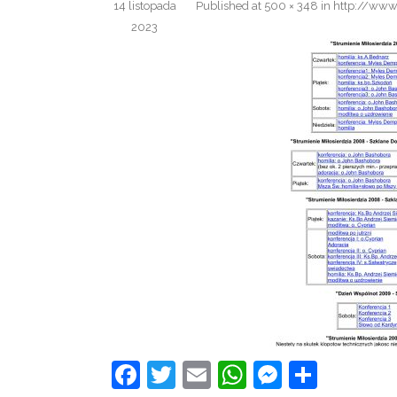
14 listopada
Published
at
500 × 348
in
http://www.
2023
F
T
E
W
M
S