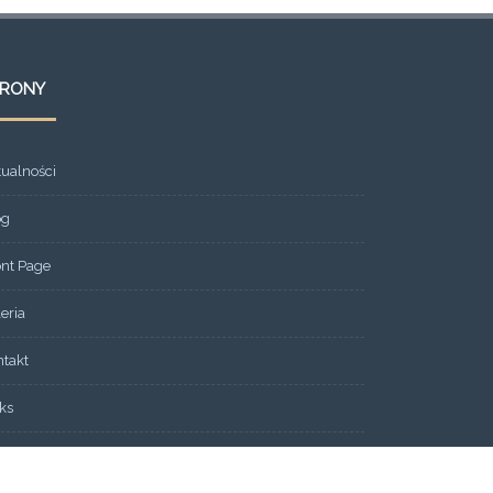
TRONY
tualności
og
ont Page
eria
ntakt
ks
dlitewne SOS