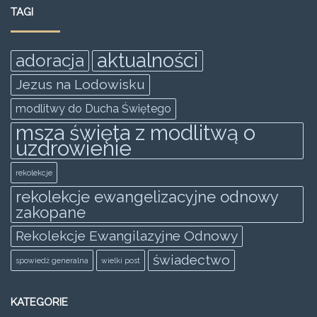
e
er
l
s
e
e
TAGI
b
A
n
o
p
g
aktualności
adoracja
o
p
er
Jezus na Lodowisku
k
modlitwy do Ducha Świętego
msza święta z modlitwą o
uzdrowienie
rekolekcje
rekolekcje ewangelizacyjne odnowy
zakopane
Rekolekcje Ewangilazyjne Odnowy
świadectwo
spowiedż generalna
wielki post
KATEGORIE