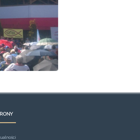
TRONY
tualności