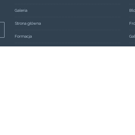
Galeria
Bl
Strona główna
Fr
Formacja
Gal
SEMINARIUM 2013
Ko
OGŁOSZENIA
Lin
Aktualności
Mo
Aktualności
Mo
Wydarzenia
Mo
Bez kategorii
O 
Fo
ARCHIWUM