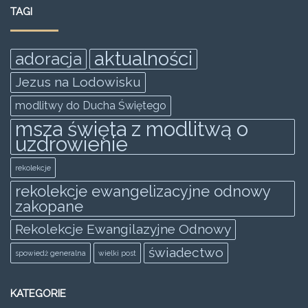
e
er
l
s
e
e
TAGI
b
A
n
o
p
g
aktualności
adoracja
o
p
er
Jezus na Lodowisku
k
modlitwy do Ducha Świętego
msza święta z modlitwą o
uzdrowienie
rekolekcje
rekolekcje ewangelizacyjne odnowy
zakopane
Rekolekcje Ewangilazyjne Odnowy
świadectwo
spowiedż generalna
wielki post
KATEGORIE