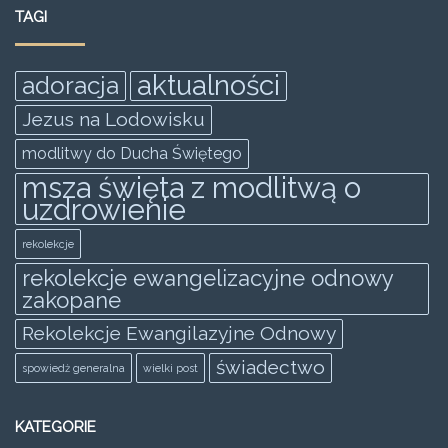
e
er
l
s
e
e
TAGI
b
A
n
o
p
g
aktualności
adoracja
o
p
er
Jezus na Lodowisku
k
modlitwy do Ducha Świętego
msza święta z modlitwą o
uzdrowienie
rekolekcje
rekolekcje ewangelizacyjne odnowy
zakopane
Rekolekcje Ewangilazyjne Odnowy
świadectwo
spowiedż generalna
wielki post
KATEGORIE