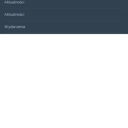
Aktualności
Aktualności
Wydarzenia
Bez kategorii
ARCHIWUM
Artykuły
Świadectwa
STRONY
Aktualności
Blog