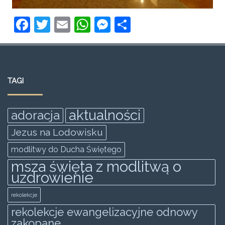
F
T
E
W
M
S
a
w
m
h
e
h
c
itt
ai
at
ss
ar
e
er
l
s
e
e
TAGI
b
A
n
o
p
g
aktualności
adoracja
o
p
er
Jezus na Lodowisku
k
modlitwy do Ducha Świętego
msza święta z modlitwą o
uzdrowienie
rekolekcje
rekolekcje ewangelizacyjne odnowy
zakopane