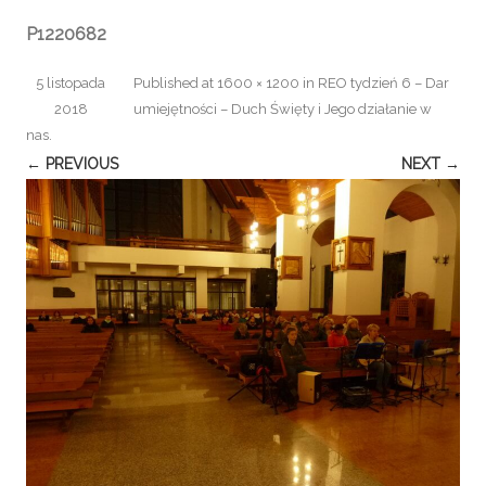
P1220682
5 listopada
Published
at
1600 × 1200
in
REO tydzień 6 – Dar
2018
umiejętności – Duch Święty i Jego działanie w
nas
.
← PREVIOUS
NEXT →