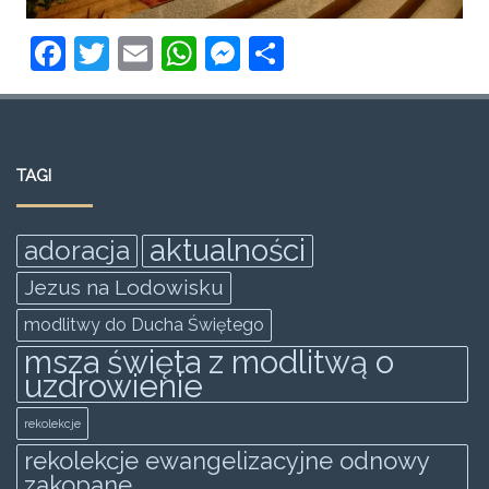
F
T
E
W
M
S
a
w
m
h
e
h
c
itt
ai
at
ss
ar
e
er
l
s
e
e
TAGI
b
A
n
o
p
g
aktualności
adoracja
o
p
er
Jezus na Lodowisku
k
modlitwy do Ducha Świętego
msza święta z modlitwą o
uzdrowienie
rekolekcje
rekolekcje ewangelizacyjne odnowy
zakopane