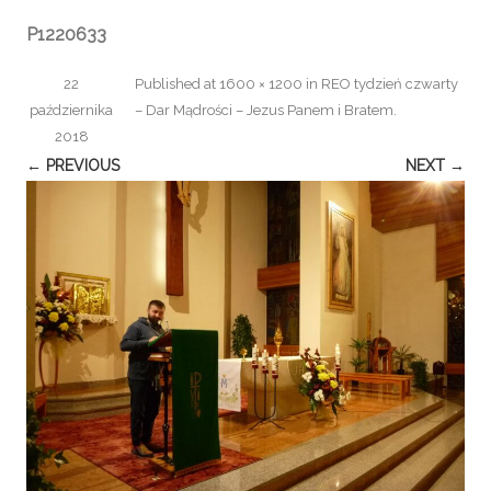
P1220633
22
Published
at
1600 × 1200
in
REO tydzień czwarty
października
– Dar Mądrości – Jezus Panem i Bratem
.
2018
← PREVIOUS
NEXT →