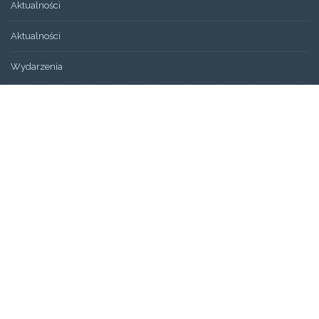
Aktualności
Aktualności
Wydarzenia
Bez kategorii
ARCHIWUM
Artykuły
Świadectwa
STRONY
Aktualności
Blog