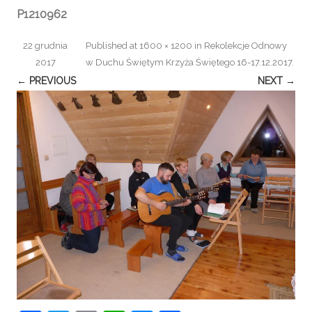
P1210962
22 grudnia
Published
at
1600 × 1200
in
Rekolekcje Odnowy
2017
w Duchu Świętym Krzyża Świętego 16-17.12.2017
.
← PREVIOUS
NEXT →