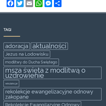
F
T
E
W
M
S
a
w
m
h
e
h
c
itt
ai
at
ss
ar
e
er
l
s
e
e
TAGI
b
A
n
o
p
g
aktualności
adoracja
o
p
er
Jezus na Lodowisku
k
modlitwy do Ducha Świętego
msza święta z modlitwą o
uzdrowienie
rekolekcje
rekolekcje ewangelizacyjne odnowy
zakopane
Rekolekcje Ewangilazyjne Odnowy