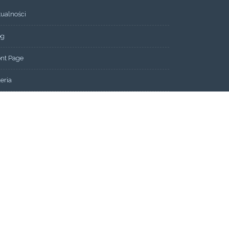
tualności
og
ont Page
eria
ntakt
ks
dlitewne SOS
dlitwa Osłonowa
dlitwa Wstawiennicza
nas
rmacja