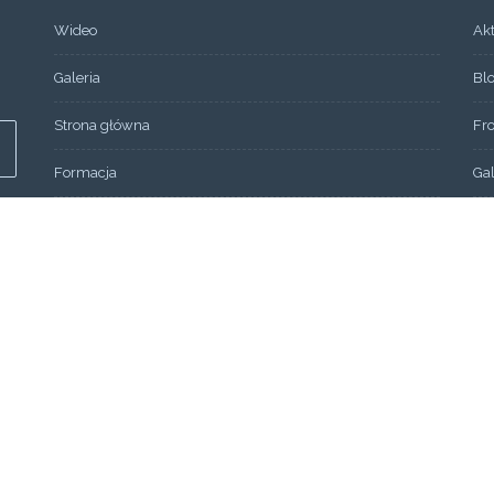
Wideo
Ak
Galeria
Bl
Strona główna
Fr
Formacja
Gal
SEMINARIUM 2013
Ko
OGŁOSZENIA
Lin
Aktualności
Mo
Aktualności
Mo
Wydarzenia
Mo
Bez kategorii
O 
Fo