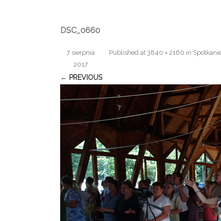
DSC_0660
7 sierpnia
Published
at
3840 × 2160
in
Spotkani
2017
← PREVIOUS